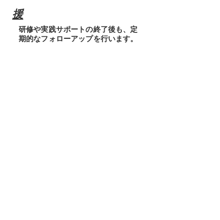
援
研修や実践サポートの終了後も、定
期的なフォローアップを行います。
実践結果の振り返りや課題の共有を
通じて、行動の定着と成果の継続を
サポート。
必要に応じて再指導や個別面談を行
い、持続的な成長を後押しします。
＜ 料金のご案内 ＞
初回ヒアリング・ご提案までは無料で
対応しております。
ご要望や課題に応じて最適なプランを
ご提案いたします。
​プラン名
​スポット研修