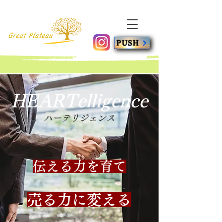
PUSH
HEARTelligence
​ハーテリジェンス
​伝える力を育て
​売る力に変える