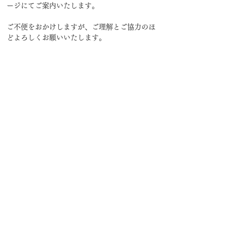
ージにてご案内いたします。
ご不便をおかけしますが、ご理解とご協力のほ
どよろしくお願いいたします。
前へ
次へ
特定商法取引法に基づく表記
​通信販売に関する表示事項
プライバシーポリシー
利用規約（天神院）
利用規約（Sunstore）
お問い合わせ
メンバー募集