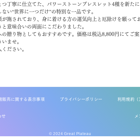
とつ丁寧に仕立てた、パワーストーンブレスレット4種を新た
ない“世界に一つだけ”の特別な一品です。
願が施されており、身に着ける方の運気向上と厄除けを願って
さと意味合いの両面にこだわりました。
の贈り物としてもおすすめです。価格は税込8,800円にてご
さいませ。
入ください。
信販売に関する表示事項
プライバシーポリシー
利用規約（
わせ
メ
© 2024 Great Plateau