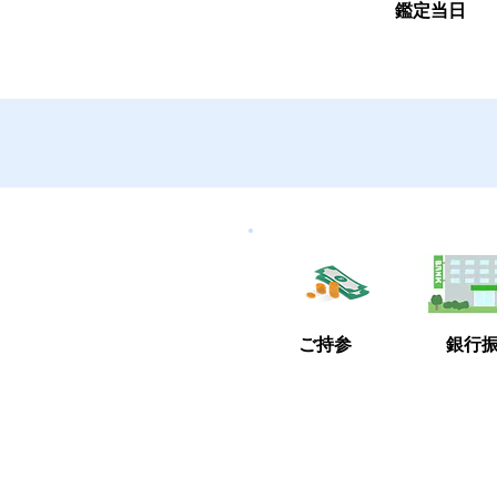
鑑定当日
4
​ご持参
銀行