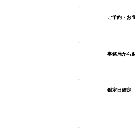
STEP
ご予約・お
​1
STEP
事務局から
​2
STEP
​鑑定日確定
3
STEP